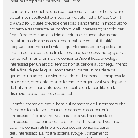
inserire i propri dati personali nel Form.
La informiamo inoltre che i dati personali a Lei riferibili saranno
trattati nel rispetto delle modalità indicate nell'art.5 del GDPR
679/2016 il quale prevede che i dati siano trattati in modo lecito,
corretto e trasparente nei confronti dell'interessato; raccolti per
finalità determinate esplicite e legittime e successivamente
trattati in modo che non sia incompatibile con tali finalità;
adeguati, pertinenti e limitati a quanto necessario rispetto alle
finalità per le quali sono trattati; esatti e, se necessario, aggiornati;
conservati in una forma che consenta l'identificazione degli
interessati per un arco di tempo non superiore al conseguimento
delle finalità per le quali sono trattati; trattati in maniera da
garantire un'adeguata sicurezza dei dati personali, compresa la
protezione, mediante misure tecniche e organizzative adeguate,
da trattamenti non autorizzati o illeciti e dalla perdita, dalla
distruzione o dal danno accidentali.
Il conferimento dei dati si basa sul consenso dell'interessato che
è libero e facoltativo. Il mancato consenso comporterà
l'impossibilità di inviare i vostri dati e la vostra richiesta e
l'impossibilità da parte nostra di fornirvi il riscontro. I vostri dati
saranno conservati fino a revoca del consenso da parte
dell'interessato. La nostra società svolge il trattamento